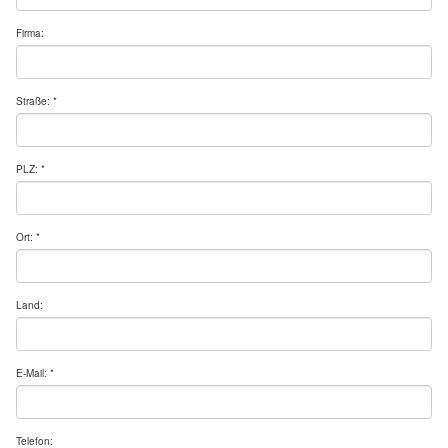
Firma:
Straße: *
PLZ: *
Ort: *
Land:
E-Mail: *
Telefon: